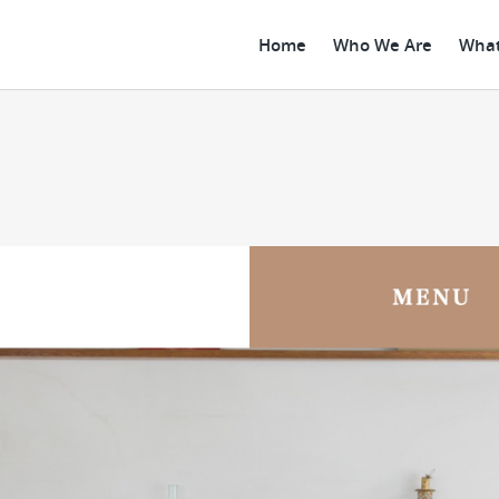
Home
Who We Are
What