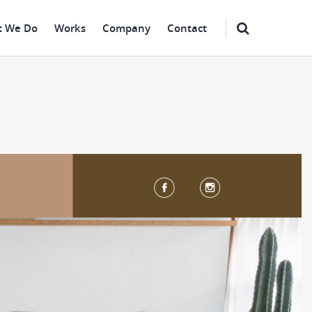
 We Do
Works
Company
Contact