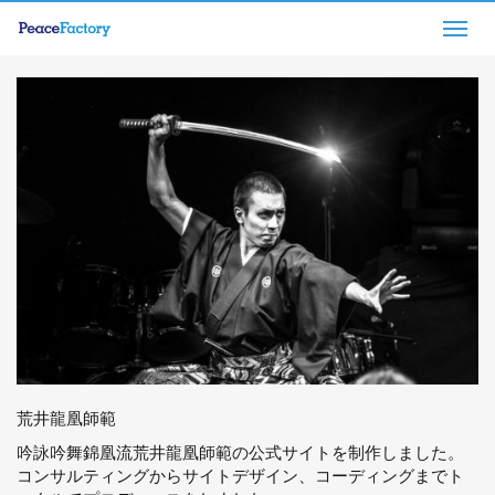
Togg
navig
荒井龍凰師範
吟詠吟舞錦凰流荒井龍凰師範の公式サイトを制作しました。
コンサルティングからサイトデザイン、コーディングまでト